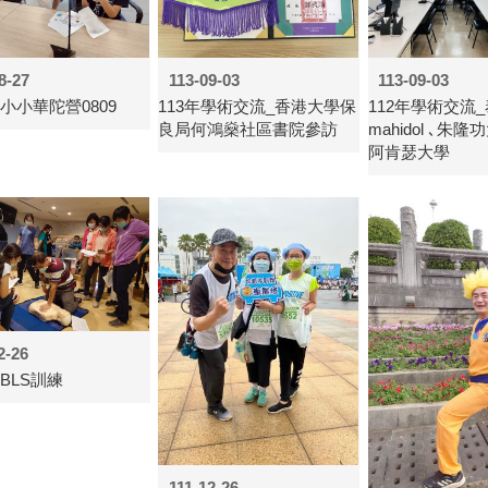
8-27
113-09-03
113-09-03
年小小華陀營0809
113年學術交流_香港大學保
112年學術交流
良局何鴻燊社區書院參訪
mahidol ､朱
阿肯瑟大學
2-26
年BLS訓練
111-12-26