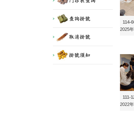
114-0
2025
111-1
2022