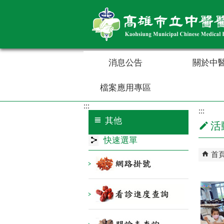
跳到主要內容區塊
消息公告
關於中
檔案應用專區
:::
:::
其他
活
快速選單
首