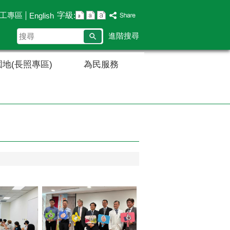
字級:
工專區
English
搜
進階搜尋
尋
地(長照專區)
為民服務