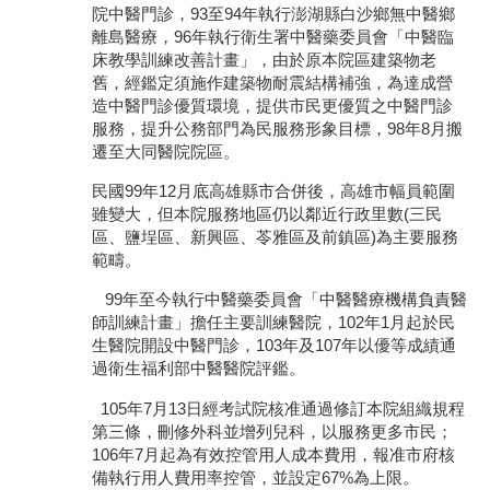
院中醫門診，93至94年執行澎湖縣白沙鄉無中醫鄉
離島醫療，96年執行衛生署中醫藥委員會「中醫臨
床教學訓練改善計畫」，由於原本院區建築物老
舊，經鑑定須施作建築物耐震結構補強，為達成營
造中醫門診優質環境，提供市民更優質之中醫門診
服務，提升公務部門為民服務形象目標，98年8月搬
遷至大同醫院院區。
民國99年12月底高雄縣市合併後，高雄市幅員範圍
雖變大，但本院服務地區仍以鄰近行政里數(三民
區、鹽埕區、新興區、苓雅區及前鎮區)為主要服務
範疇。
99年至今執行中醫藥委員會「中醫醫療機構負責醫
師訓練計畫」擔任主要訓練醫院，102年1月起於民
生醫院開設中醫門診，103年及107年以優等成績通
過衛生福利部中醫醫院評鑑。
105年7月13日經考試院核准通過修訂本院組織規程
第三條，刪修外科並增列兒科，以服務更多市民；
106年7月起為有效控管用人成本費用，報准市府核
備執行用人費用率控管，並設定67%為上限。