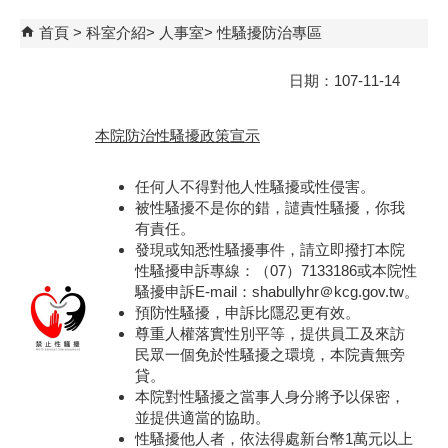
首頁
科室介紹
人事室
性騷擾防治專區
日期：107-11-14
本院防治性騷擾政策宣示
任何人不得對他人性騷擾或性侵害。
被性騷擾不是你的錯，譴責性騷擾，你我
有責任。
發現或知悉性騷擾事件，請立即撥打本院
性騷擾申訴專線：（07）7133186或本院性
騷擾申訴E-mail：shabullyhr＠kcg.gov.tw。
預防性騷擾，申訴比隱忍更有效。
尊重人權落實性別平等，提供員工及來訪
民眾一個免於性騷擾之環境，本院責無旁
貸。
本院對性騷擾之當事人身分將予以保密，
並提供適當的協助。
性騷擾他人者，依法得處新台幣1萬元以上