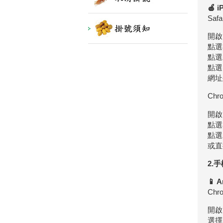
🍎 
Saf
開啟 
點選
點選
點選
網址
Chr
開啟 
點選
點選
或直
2.
📱 
Chr
開啟
選擇