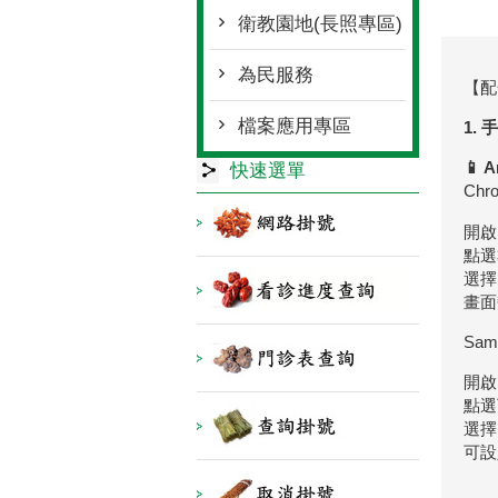
衛教園地(長照專區)
為民服務
【配
檔案應用專區
1.
📱 
快速選單
Chr
開啟 
點選
選擇
畫面
Sam
開啟 
點選
選擇
可設