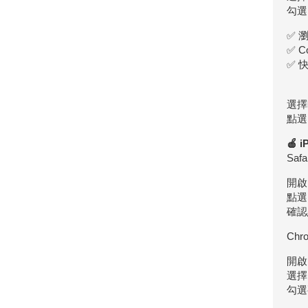
勾選
✅ 
✅ C
✅ 
選擇
點選
🍎 
Saf
開啟
點選
確認
Chr
開啟
選擇
勾選